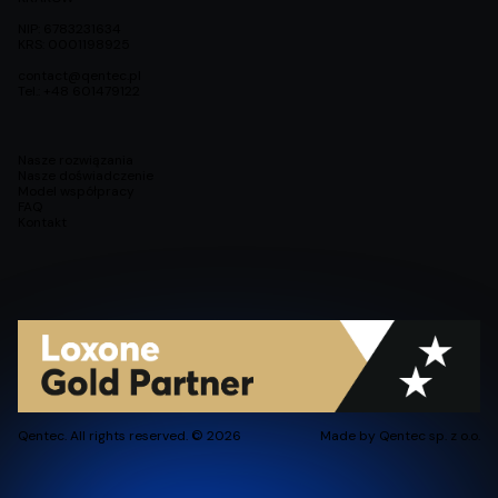
NIP: 6783231634
KRS: 0001198925
contact@qentec.pl
Tel.: +48 601479122
Nasze rozwiązania
Nasze doświadczenie
Model współpracy
FAQ
Kontakt
Qentec. All rights reserved. © 2026
Made by Qentec sp. z o.o.