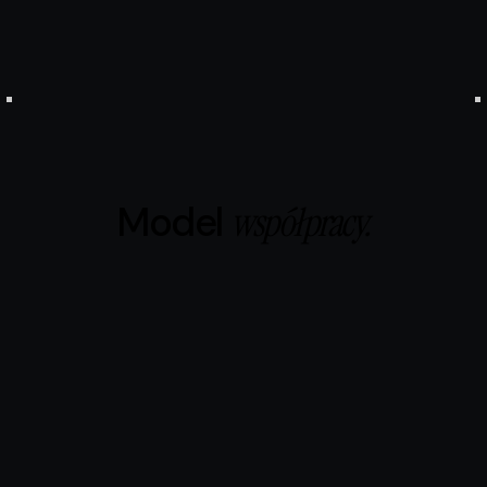
Bezpieczeństwo
Zintegrowany Nadzór i Dostęp
Slide 3 of 3.
Work Project
Model
współpracy.
Analiza i koncepcja
Realizacja PREMIUM
Audyt
Słuchamy, zanim zaproponujemy technologię.
Skontaktuj się z nami
ANALIZA