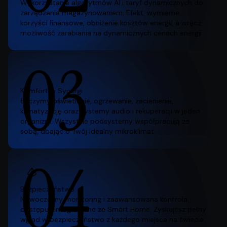
Wykorzystanie algorytmów AI i taryf dynamicznych do
zarządzania magazynowaniem. Efekt: wymierne
korzyści finansowe, obniżenie kosztów energii, a wręcz
możliwość zarabiania na dynamicznych cenach energii.
03
Komfort w Synergi
Łączymy oświetlenie, ogrzewanie, zacienienie,
klimatyzację oraz systemy audio i rekuperacji w jeden
organizm. Wszystkie podsystemy współpracują ze
sobą, dbając o Twój idealny mikroklimat.
04
Bezpieczeństwo
Nowoczesny monitoring i zaawansowana kontrola
dostępu zintegrowane ze Smart Home. Zyskujesz pełny
wgląd w bezpieczeństwo z każdego miejsca na świecie.