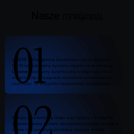
Nasze
rozwiązania.
01
LOXONE - Inteligentny fundament i serce budynku
Od 10 lat wdrażamy systemy oparte na technologii
Loxone
. Tworzymy autentyczną inteligencję, która
wyręcza Cię w tysiącach codziennie powtarzanych
czynności. To wszystko niezawodnie i bezpiecznie.
02
Energia pod kontrolą dzięki współpracy z EnergyPal
Zaawansowany system zarządzania energią. Analiza w
czasie rzeczywistym produkcji i zużycia energii.