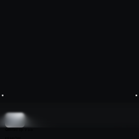
Twoja wizja,
nasza
technologia.
Każda przestrzeń zasługuje na inteligentne
fundamenty. Projektujemy je z empatią i precyzją,
by technologia stała się niewidzialnym wsparciem
Twojej codzienności.
Skontaktuj się z nami
Co robimy
Qentec sp. z o.o.
KRAKÓW