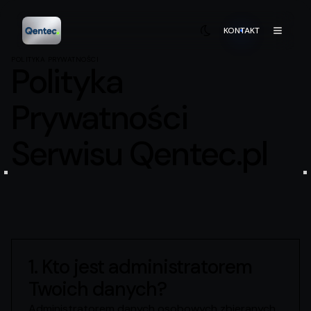
KONTAKT
POLITYKA PRYWATNOŚCI
Polityka
Prywatności
Serwisu Qentec.pl
1. Kto jest administratorem
Twoich danych?
Administratorem danych osobowych zbieranych