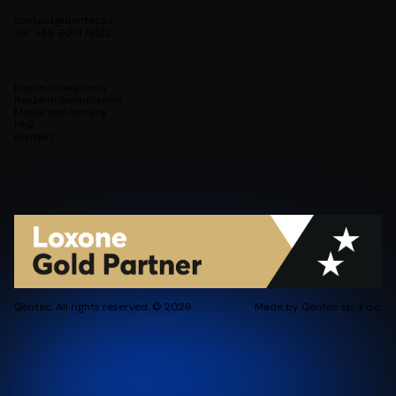
contact@qentec.pl
Tel.: +48 601479122
Nasze rozwiązania
Nasze doświadczenie
Model współpracy
FAQ
Kontakt
Qentec. All rights reserved. © 2026
Made by Qentec sp. z o.o.