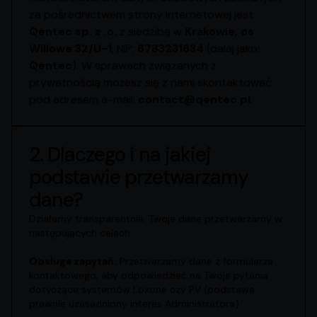
za pośrednictwem strony internetowej jest
Qentec sp. z .o.
z siedzibą w
Krakowie, os
Willowe 32/U-1
, NIP:
6783231634
(dalej jako:
Qentec
). W sprawach związanych z
prywatnością możesz się z nami skontaktować
pod adresem e-mail:
contact@qentec.pl
.
2. Dlaczego i na jakiej
podstawie przetwarzamy
dane?
Działamy transparentnie. Twoje dane przetwarzamy w
następujących celach:
Obsługa zapytań:
Przetwarzamy dane z formularza
kontaktowego, aby odpowiedzieć na Twoje pytania
dotyczące systemów Loxone czy PV (podstawa:
prawnie uzasadniony interes Administratora).