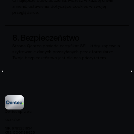
Ci najlepsze doświadczenia. Możesz w każdej chwili
zmienić ustawienia dotyczące cookies w swojej
przeglądarce.
8. Bezpieczeństwo
Strona Qentec posiada certyfikat SSL, który zapewnia
szyfrowanie danych przesyłanych przez formularze.
Twoje bezpieczeństwo jest dla nas priorytetem.
Qentec sp. z o.o.
KRAKÓW
NIP: 6783231634
KRS: 0001198925